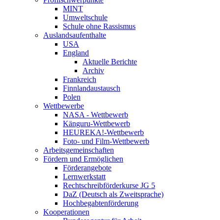
MINT
Umweltschule
Schule ohne Rassismus
Auslandsaufenthalte
USA
England
Aktuelle Berichte
Archiv
Frankreich
Finnlandaustausch
Polen
Wettbewerbe
NASA - Wettbewerb
Känguru-Wettbewerb
HEUREKA!-Wettbewerb
Foto- und Film-Wettbewerb
Arbeitsgemeinschaften
Fördern und Ermöglichen
Förderangebote
Lernwerkstatt
Rechtschreibförderkurse JG 5
DaZ (Deutsch als Zweitsprache)
Hochbegabtenförderung
Kooperationen