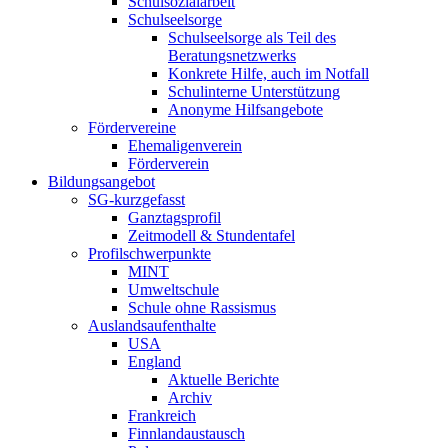
Schulsozialarbeit
Schulseelsorge
Schulseelsorge als Teil des
Beratungsnetzwerks
Konkrete Hilfe, auch im Notfall
Schulinterne Unterstützung
Anonyme Hilfsangebote
Fördervereine
Ehemaligenverein
Förderverein
Bildungsangebot
SG-kurzgefasst
Ganztagsprofil
Zeitmodell & Stundentafel
Profilschwerpunkte
MINT
Umweltschule
Schule ohne Rassismus
Auslandsaufenthalte
USA
England
Aktuelle Berichte
Archiv
Frankreich
Finnlandaustausch