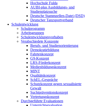
Hochschule Fulda
AUBI-plus Ausbildungs- und
Studienplatzsuche
Deutsche Stammzellen-Datei (DSD)
Deutscher Tanzsportverband
Schulentwicklung
Schulprogramm
Arbeitsgruppen
Schulentwicklungsvorhaben
Verabschiedete Konzepte
Berufs- und Studienorientierung
Demokratiebildung
Fahrtenkonzept
G9-Konzept
LRS-Förderkonzept
Medienbildungskonzept
MINT
Qualitätskonzept
SchEL-Gespräche
Schutzkonzept gegen sexualisierte
Gewalt
Suchtpräventionskonzept
Vertretungskonzept
Durchgeführte Evaluationen
Unterrichtsevaluation