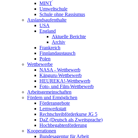
MINT
Umweltschule
Schule ohne Rassismus
Auslandsaufenthalte
USA
England
Aktuelle Berichte
Archiv
Frankreich
Finnlandaustausch
Polen
Wettbewerbe
NASA - Wettbewerb
Känguru-Wettbewerb
HEUREKA!-Wettbewerb
Foto- und Film-Wettbewerb
Arbeitsgemeinschaften
Fördern und Ermöglichen
Förderangebote
Lernwerkstatt
Rechtschreibförderkurse JG 5
DaZ (Deutsch als Zweitsprache)
Hochbegabtenförderung
Kooperationen
Bundesagentur für Arbeit