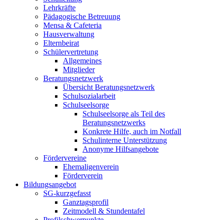
Lehrkräfte
Pädagogische Betreuung
Mensa & Cafeteria
Hausverwaltung
Elternbeirat
Schülervertretung
Allgemeines
Mitglieder
Beratungsnetzwerk
Übersicht Beratungsnetzwerk
Schulsozialarbeit
Schulseelsorge
Schulseelsorge als Teil des
Beratungsnetzwerks
Konkrete Hilfe, auch im Notfall
Schulinterne Unterstützung
Anonyme Hilfsangebote
Fördervereine
Ehemaligenverein
Förderverein
Bildungsangebot
SG-kurzgefasst
Ganztagsprofil
Zeitmodell & Stundentafel
Profilschwerpunkte