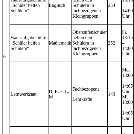
„Schüler helfen
Englisch
Schülern in
254
–
Schülern“
fachbezogenen
14:00
Kleingruppen
Uhr
Oberstufenschüler
Fr,
Hausaufgabenhilfe
helfen den
13:15
„Schüler helfen
Mathematik
Schülern in
252
–
Schülern“
fachbezogenen
14:00
Kleingruppen
Uhr
6
Mo,
13:00
–
14:05
Fachbezogene
D, E, F, L,
Uhr
Lernwerkstatt
143
M
Mi,
Lehrkräfte
13:00
–
14:05
Uhr