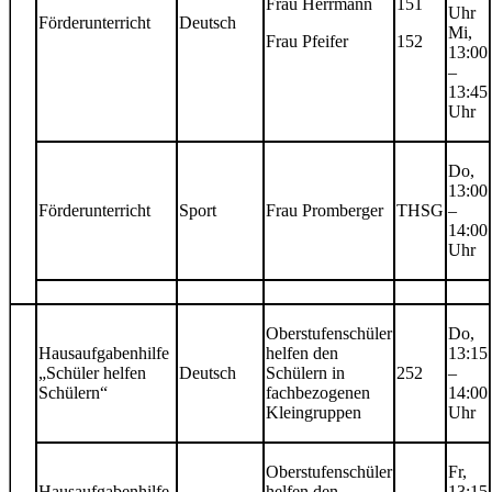
Frau Herrmann
151
Uhr
Förderunterricht
Deutsch
Mi,
Frau Pfeifer
152
13:00
–
13:45
Uhr
Do,
13:00
Förderunterricht
Sport
Frau Promberger
THSG
–
14:00
Uhr
Oberstufenschüler
Do,
Hausaufgabenhilfe
helfen den
13:15
„Schüler helfen
Deutsch
Schülern in
252
–
Schülern“
fachbezogenen
14:00
Kleingruppen
Uhr
Oberstufenschüler
Fr,
Hausaufgabenhilfe
helfen den
13:15