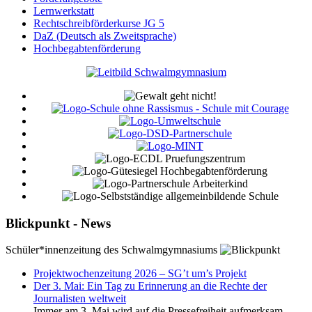
Lernwerkstatt
Rechtschreibförderkurse JG 5
DaZ (Deutsch als Zweitsprache)
Hochbegabtenförderung
Blickpunkt - News
Schüler*innenzeitung des Schwalmgymnasiums
Projektwochenzeitung 2026 – SG’t um’s Projekt
Der 3. Mai: Ein Tag zu Erinnerung an die Rechte der
Journalisten weltweit
Immer am 3. Mai wird auf die Pressefreiheit aufmerksam