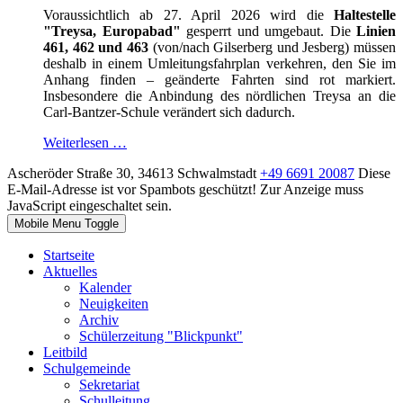
Voraussichtlich ab 27. April 2026 wird die
Haltestelle
"Treysa, Europabad"
gesperrt und umgebaut. Die
Linien
461, 462 und 463
(von/nach Gilserberg und Jesberg) müssen
deshalb in einem Umleitungsfahrplan verkehren, den Sie im
Anhang finden – geänderte Fahrten sind rot markiert.
Insbesondere die Anbindung des nördlichen Treysa an die
Carl-Bantzer-Schule verändert sich dadurch.
Weiterlesen …
Ascheröder Straße 30, 34613 Schwalmstadt
+49 6691 20087
Diese
E-Mail-Adresse ist vor Spambots geschützt! Zur Anzeige muss
JavaScript eingeschaltet sein.
Mobile Menu Toggle
Startseite
Aktuelles
Kalender
Neuigkeiten
Archiv
Schülerzeitung "Blickpunkt"
Leitbild
Schulgemeinde
Sekretariat
Schulleitung