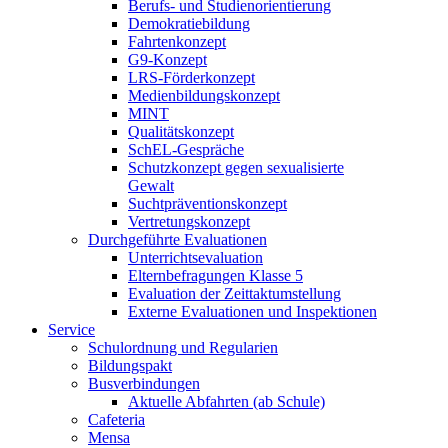
Berufs- und Studienorientierung
Demokratiebildung
Fahrtenkonzept
G9-Konzept
LRS-Förderkonzept
Medienbildungskonzept
MINT
Qualitätskonzept
SchEL-Gespräche
Schutzkonzept gegen sexualisierte
Gewalt
Suchtpräventionskonzept
Vertretungskonzept
Durchgeführte Evaluationen
Unterrichtsevaluation
Elternbefragungen Klasse 5
Evaluation der Zeittaktumstellung
Externe Evaluationen und Inspektionen
Service
Schulordnung und Regularien
Bildungspakt
Busverbindungen
Aktuelle Abfahrten (ab Schule)
Cafeteria
Mensa