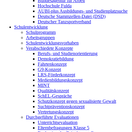
Bundesagentur für Arbeit
Hochschule Fulda
AUBI-plus Ausbildungs- und Studienplatzsuche
Deutsche Stammzellen-Datei (DSD)
Deutscher Tanzsportverband
Schulentwicklung
Schulprogramm
Arbeitsgruppen
Schulentwicklungsvorhaben
Verabschiedete Konzepte
Berufs- und Studienorientierung
Demokratiebildung
Fahrtenkonzept
G9-Konzept
LRS-Förderkonzept
Medienbildungskonzept
MINT
Qualitätskonzept
SchEL-Gespräche
Schutzkonzept gegen sexualisierte Gewalt
Suchtpräventionskonzept
Vertretungskonzept
Durchgeführte Evaluationen
Unterrichtsevaluation
Elternbefragungen Klasse 5