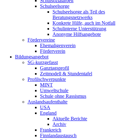
Schulsozialarbeit
Schulseelsorge
Schulseelsorge als Teil des
Beratungsnetzwerks
Konkrete Hilfe, auch im Notfall
Schulinterne Unterstützung
Anonyme Hilfsangebote
Fördervereine
Ehemaligenverein
Förderverein
Bildungsangebot
SG-kurzgefasst
Ganztagsprofil
Zeitmodell & Stundentafel
Profilschwerpunkte
MINT
Umweltschule
Schule ohne Rassismus
Auslandsaufenthalte
USA
England
Aktuelle Berichte
Archiv
Frankreich
Finnlandaustausch