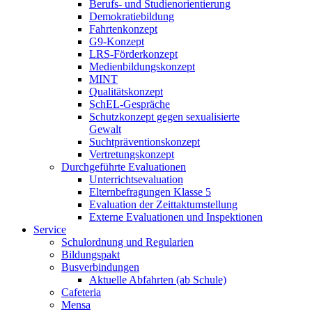
Berufs- und Studienorientierung
Demokratiebildung
Fahrtenkonzept
G9-Konzept
LRS-Förderkonzept
Medienbildungskonzept
MINT
Qualitätskonzept
SchEL-Gespräche
Schutzkonzept gegen sexualisierte
Gewalt
Suchtpräventionskonzept
Vertretungskonzept
Durchgeführte Evaluationen
Unterrichtsevaluation
Elternbefragungen Klasse 5
Evaluation der Zeittaktumstellung
Externe Evaluationen und Inspektionen
Service
Schulordnung und Regularien
Bildungspakt
Busverbindungen
Aktuelle Abfahrten (ab Schule)
Cafeteria
Mensa