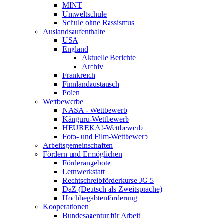
MINT
Umweltschule
Schule ohne Rassismus
Auslandsaufenthalte
USA
England
Aktuelle Berichte
Archiv
Frankreich
Finnlandaustausch
Polen
Wettbewerbe
NASA - Wettbewerb
Känguru-Wettbewerb
HEUREKA!-Wettbewerb
Foto- und Film-Wettbewerb
Arbeitsgemeinschaften
Fördern und Ermöglichen
Förderangebote
Lernwerkstatt
Rechtschreibförderkurse JG 5
DaZ (Deutsch als Zweitsprache)
Hochbegabtenförderung
Kooperationen
Bundesagentur für Arbeit