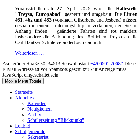
Voraussichtlich ab 27. April 2026 wird die
Haltestelle
"Treysa, Europabad"
gesperrt und umgebaut. Die
Linien
461, 462 und 463
(von/nach Gilserberg und Jesberg) müssen
deshalb in einem Umleitungsfahrplan verkehren, den Sie im
Anhang finden – geänderte Fahrten sind rot markiert.
Insbesondere die Anbindung des nördlichen Treysa an die
Carl-Bantzer-Schule verändert sich dadurch.
Weiterlesen …
Ascheröder Straße 30, 34613 Schwalmstadt
+49 6691 20087
Diese
E-Mail-Adresse ist vor Spambots geschützt! Zur Anzeige muss
JavaScript eingeschaltet sein.
Mobile Menu Toggle
Startseite
Aktuelles
Kalender
Neuigkeiten
Archiv
Schülerzeitung "Blickpunkt"
Leitbild
Schulgemeinde
Sekretariat