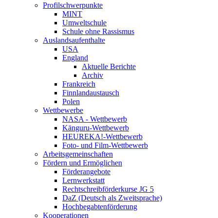
Profilschwerpunkte
MINT
Umweltschule
Schule ohne Rassismus
Auslandsaufenthalte
USA
England
Aktuelle Berichte
Archiv
Frankreich
Finnlandaustausch
Polen
Wettbewerbe
NASA - Wettbewerb
Känguru-Wettbewerb
HEUREKA!-Wettbewerb
Foto- und Film-Wettbewerb
Arbeitsgemeinschaften
Fördern und Ermöglichen
Förderangebote
Lernwerkstatt
Rechtschreibförderkurse JG 5
DaZ (Deutsch als Zweitsprache)
Hochbegabtenförderung
Kooperationen