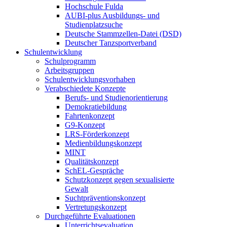
Hochschule Fulda
AUBI-plus Ausbildungs- und
Studienplatzsuche
Deutsche Stammzellen-Datei (DSD)
Deutscher Tanzsportverband
Schulentwicklung
Schulprogramm
Arbeitsgruppen
Schulentwicklungsvorhaben
Verabschiedete Konzepte
Berufs- und Studienorientierung
Demokratiebildung
Fahrtenkonzept
G9-Konzept
LRS-Förderkonzept
Medienbildungskonzept
MINT
Qualitätskonzept
SchEL-Gespräche
Schutzkonzept gegen sexualisierte
Gewalt
Suchtpräventionskonzept
Vertretungskonzept
Durchgeführte Evaluationen
Unterrichtsevaluation