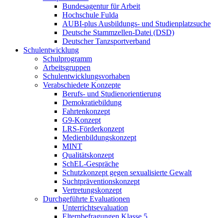
Bundesagentur für Arbeit
Hochschule Fulda
AUBI-plus Ausbildungs- und Studienplatzsuche
Deutsche Stammzellen-Datei (DSD)
Deutscher Tanzsportverband
Schulentwicklung
Schulprogramm
Arbeitsgruppen
Schulentwicklungsvorhaben
Verabschiedete Konzepte
Berufs- und Studienorientierung
Demokratiebildung
Fahrtenkonzept
G9-Konzept
LRS-Förderkonzept
Medienbildungskonzept
MINT
Qualitätskonzept
SchEL-Gespräche
Schutzkonzept gegen sexualisierte Gewalt
Suchtpräventionskonzept
Vertretungskonzept
Durchgeführte Evaluationen
Unterrichtsevaluation
Elternbefragungen Klasse 5