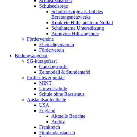
Schulsozialarbeit
Schulseelsorge
Schulseelsorge als Teil des
Beratungsnetzwerks
Konkrete Hilfe, auch im Notfall
Schulinterne Unterstützung
Anonyme Hilfsangebote
Fördervereine
Ehemaligenverein
Förderverein
Bildungsangebot
SG-kurzgefasst
Ganztagsprofil
Zeitmodell & Stundentafel
Profilschwerpunkte
MINT
Umweltschule
Schule ohne Rassismus
Auslandsaufenthalte
USA
England
Aktuelle Berichte
Archiv
Frankreich
Finnlandaustausch