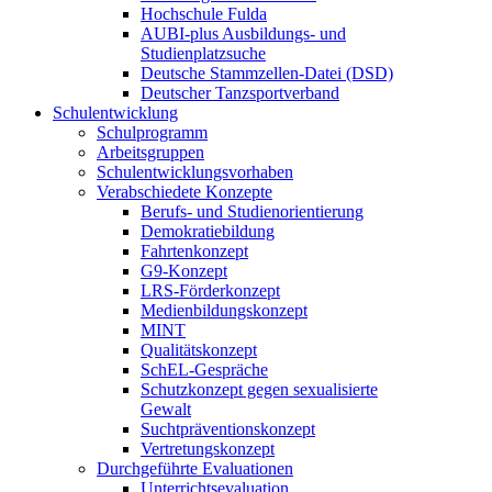
Hochschule Fulda
AUBI-plus Ausbildungs- und
Studienplatzsuche
Deutsche Stammzellen-Datei (DSD)
Deutscher Tanzsportverband
Schulentwicklung
Schulprogramm
Arbeitsgruppen
Schulentwicklungsvorhaben
Verabschiedete Konzepte
Berufs- und Studienorientierung
Demokratiebildung
Fahrtenkonzept
G9-Konzept
LRS-Förderkonzept
Medienbildungskonzept
MINT
Qualitätskonzept
SchEL-Gespräche
Schutzkonzept gegen sexualisierte
Gewalt
Suchtpräventionskonzept
Vertretungskonzept
Durchgeführte Evaluationen
Unterrichtsevaluation