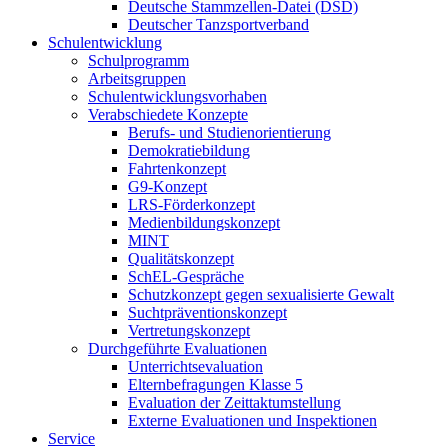
Deutsche Stammzellen-Datei (DSD)
Deutscher Tanzsportverband
Schulentwicklung
Schulprogramm
Arbeitsgruppen
Schulentwicklungsvorhaben
Verabschiedete Konzepte
Berufs- und Studienorientierung
Demokratiebildung
Fahrtenkonzept
G9-Konzept
LRS-Förderkonzept
Medienbildungskonzept
MINT
Qualitätskonzept
SchEL-Gespräche
Schutzkonzept gegen sexualisierte Gewalt
Suchtpräventionskonzept
Vertretungskonzept
Durchgeführte Evaluationen
Unterrichtsevaluation
Elternbefragungen Klasse 5
Evaluation der Zeittaktumstellung
Externe Evaluationen und Inspektionen
Service