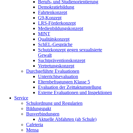
Berufs- und Studienorientierung
Demokratiebildung
Fahrtenkonzept
G9-Konzept
LRS-Förderkonzept
Medienbildungskonzept
MINT
Qualitätskonzept
SchEL-Gespräche
Schutzkonzept gegen sexualisierte
Gewalt
Suchtpräventionskonzept
Vertretungskonzept
Durchgeführte Evaluationen
Unterrichtsevaluation
Elternbefragungen Klasse 5
Evaluation der Zeittaktumstellung
Externe Evaluationen und Inspektionen
Service
Schulordnung und Regularien
Bildungspakt
Busverbindungen
Aktuelle Abfahrten (ab Schule)
Cafeteria
Mensa