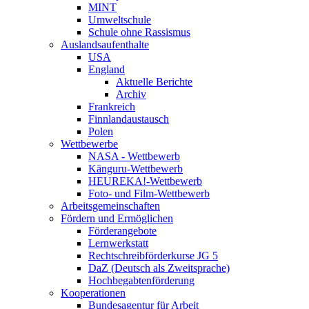
MINT
Umweltschule
Schule ohne Rassismus
Auslandsaufenthalte
USA
England
Aktuelle Berichte
Archiv
Frankreich
Finnlandaustausch
Polen
Wettbewerbe
NASA - Wettbewerb
Känguru-Wettbewerb
HEUREKA!-Wettbewerb
Foto- und Film-Wettbewerb
Arbeitsgemeinschaften
Fördern und Ermöglichen
Förderangebote
Lernwerkstatt
Rechtschreibförderkurse JG 5
DaZ (Deutsch als Zweitsprache)
Hochbegabtenförderung
Kooperationen
Bundesagentur für Arbeit