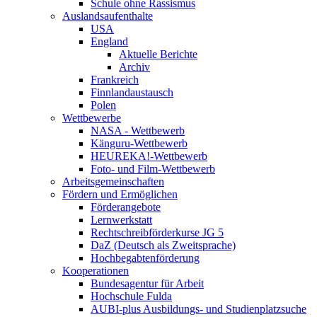
Schule ohne Rassismus
Auslandsaufenthalte
USA
England
Aktuelle Berichte
Archiv
Frankreich
Finnlandaustausch
Polen
Wettbewerbe
NASA - Wettbewerb
Känguru-Wettbewerb
HEUREKA!-Wettbewerb
Foto- und Film-Wettbewerb
Arbeitsgemeinschaften
Fördern und Ermöglichen
Förderangebote
Lernwerkstatt
Rechtschreibförderkurse JG 5
DaZ (Deutsch als Zweitsprache)
Hochbegabtenförderung
Kooperationen
Bundesagentur für Arbeit
Hochschule Fulda
AUBI-plus Ausbildungs- und Studienplatzsuche