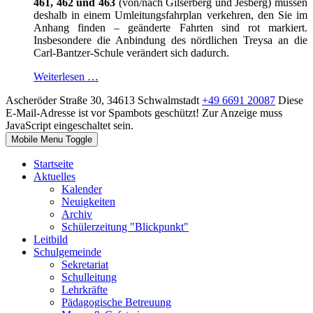
461, 462 und 463
(von/nach Gilserberg und Jesberg) müssen
deshalb in einem Umleitungsfahrplan verkehren, den Sie im
Anhang finden – geänderte Fahrten sind rot markiert.
Insbesondere die Anbindung des nördlichen Treysa an die
Carl-Bantzer-Schule verändert sich dadurch.
Weiterlesen …
Ascheröder Straße 30, 34613 Schwalmstadt
+49 6691 20087
Diese
E-Mail-Adresse ist vor Spambots geschützt! Zur Anzeige muss
JavaScript eingeschaltet sein.
Mobile Menu Toggle
Startseite
Aktuelles
Kalender
Neuigkeiten
Archiv
Schülerzeitung "Blickpunkt"
Leitbild
Schulgemeinde
Sekretariat
Schulleitung
Lehrkräfte
Pädagogische Betreuung