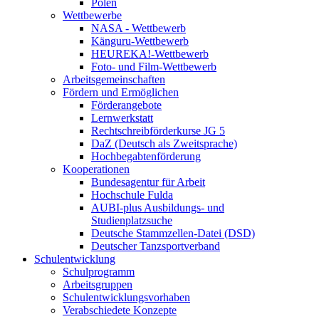
Polen
Wettbewerbe
NASA - Wettbewerb
Känguru-Wettbewerb
HEUREKA!-Wettbewerb
Foto- und Film-Wettbewerb
Arbeitsgemeinschaften
Fördern und Ermöglichen
Förderangebote
Lernwerkstatt
Rechtschreibförderkurse JG 5
DaZ (Deutsch als Zweitsprache)
Hochbegabtenförderung
Kooperationen
Bundesagentur für Arbeit
Hochschule Fulda
AUBI-plus Ausbildungs- und
Studienplatzsuche
Deutsche Stammzellen-Datei (DSD)
Deutscher Tanzsportverband
Schulentwicklung
Schulprogramm
Arbeitsgruppen
Schulentwicklungsvorhaben
Verabschiedete Konzepte